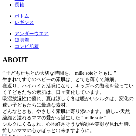
⻑袖
ボトム
レギンス
アンダーウエア
短肌着
コンビ肌着
ABOUT
“ 子どもたちとの大切な時間を、 mille soieとともに ”
生まれてすぐのベビーの素肌は、とても薄くて繊細。
寝返り、ハイハイと活発になり、キッズへの階段を登ってい
く子どもたちの素肌は、日々変化しています。
吸湿放湿性に優れ、夏は涼しく冬は暖かいシルクは、変化の
速い子どもたちに最適な素材。
どんなときも、やさしく素肌に寄り添います。 優しい天然
繊維と溢れるママの愛から誕生した “ mille soie ”
シルクにくるまれ、心地好さそうな寝顔や笑顔が見れた時、
忙しいママの心がほっと出来ますように。