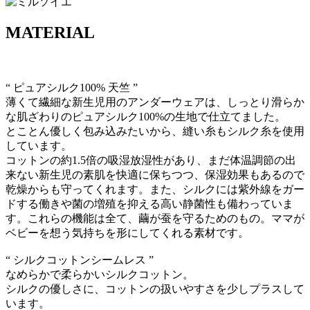
MATERIAL
“ ピュアシルク100% 天竺 ”
薄くて繊細な新生児用のアンダーウェアは、しっとり滑らか
な肌ざわりのピュアシルク100%の生地で仕立てました。
とことん優しく包み込みたいから、縫い糸もシルク糸を使用
しています。
コットンの約1.5倍の吸湿放湿性があり、まだ体温調節の出
来ない新生児の素肌を快適に保ちつつ、保湿効果もあるので
乾燥からも守ってくれます。また、シルクには紫外線をガー
ドする働きや菌の増殖を抑える高い静菌性も備わっていま
す。これらの機能は全て、繭が蚕を守るためのもの。ママが
ベビーを想う気持ちを形にしてくれる素材です。
“ シルクコットンシームレス ”
なめらかで柔らかいシルクコットン。
シルクの優しさに、コットンの扱いやすさを少しプラスして
います。