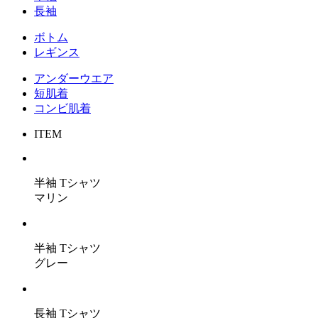
⻑袖
ボトム
レギンス
アンダーウエア
短肌着
コンビ肌着
ITEM
半袖 Tシャツ
マリン
半袖 Tシャツ
グレー
長袖 Tシャツ